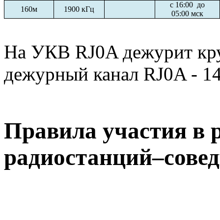
с 16:00 до
160м
1900 кГц
05:00 мск
На УКВ RJ0A дежурит кру
дежурный канал RJ0A - 1
Правила участия в 
радиостанций–сове