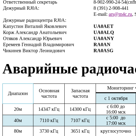
Ответственный секретарь
8-902-990-24-54(cnf
Дежурный RJ0A:
8 (391) 2-908-441
E-mail:
ars@m4c.ru
, 
Дежурные радиоцентра RJ0A:
Капустин Виталий Яковлевич
UA0AET
Корж Александр Анатольевич
UA0ALQ
Отяков Александр Юрьевич
UA0ANY
Еремеев Геннадий Владимирович
RA0AN
Чикинев Виктор Леонидович
RA0ASG
Аварийные радиоча
Мониторинг 
Основная
Запасная
Диапазон
частота
частота
с 1 октября
с 6:00 до
20м
14347 кГц
14300 кГц
16:00 мск
с 5:00 до
40м
7110 кГц
7107 кГц
17:00 мск
80м
3730 кГц
3651 кГц
круглосуточно